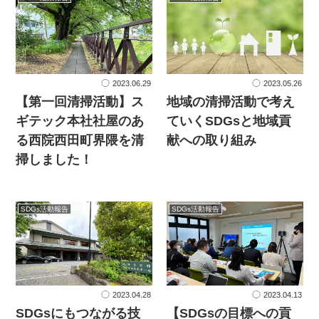
2023.06.29
2023.05.26
【第一回清掃活動】ス
地域の清掃活動で考え
ギテック本社社屋のあ
ていくSDGsと地域貢
る西院西田町界隈を清
献への取り組み
掃しました！
SDGs活動報告
SDGs活動報告
2023.04.28
2023.04.13
SDGsにもつながる技
【SDGsの目標への貢