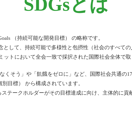
SDGsとは
opment Goals （持続可能な開発目標） の略称です。
念として、持続可能で多様性と包摂性（社会のすべての
国連サミットにおいて全会一致で採択された国際社会全体で
困をなくそう」や「飢餓をゼロに」など、国際社会共通の17
（個別目標） から構成されています。
らゆるステークホルダーがその目標達成に向け、主体的に